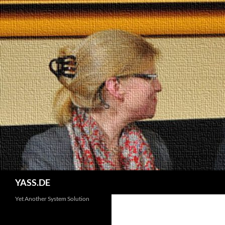
Suchen
YASS.DE
Yet Another System Solution