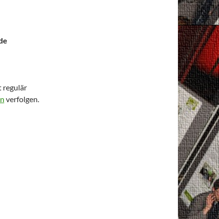
de
t regulär
In
verfolgen.